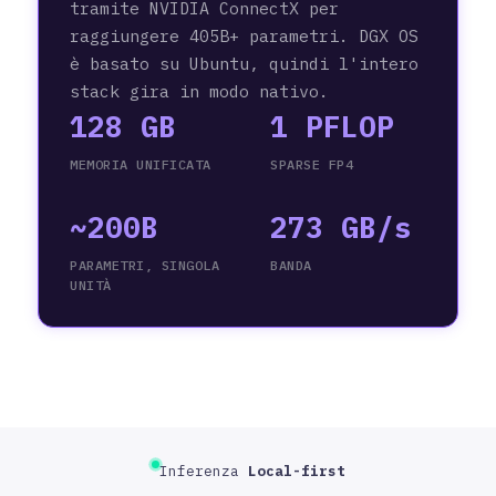
tramite NVIDIA ConnectX per
raggiungere 405B+ parametri. DGX OS
è basato su Ubuntu, quindi l'intero
stack gira in modo nativo.
128 GB
1 PFLOP
MEMORIA UNIFICATA
SPARSE FP4
~200B
273 GB/s
PARAMETRI, SINGOLA
BANDA
UNITÀ
Inferenza
Local-first