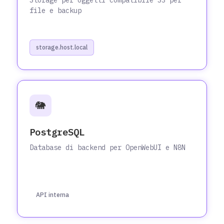
file e backup
storage.host.local
🐘
PostgreSQL
Database di backend per OpenWebUI e N8N
API interna