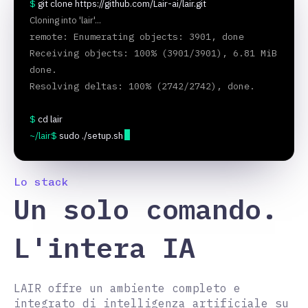
$ 
git clone https://github.com/Lair-ai/lair.git
Cloning into 'lair'...
remote: Enumerating objects: 3901, done
Receiving objects: 100% (3901/3901), 6.81 MiB 
done.
Resolving deltas: 100% (2742/2742), done.
$ 
cd lair
~/lair$ 
sudo ./setup.sh
Lo stack
Un solo comando.
L'intera IA
LAIR offre un ambiente completo e
integrato di intelligenza artificiale su