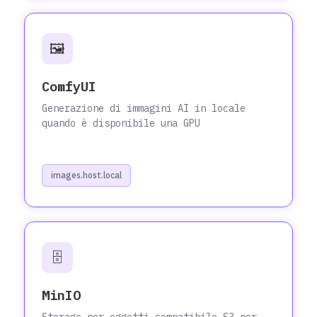
🖼️
ComfyUI
Generazione di immagini AI in locale
quando è disponibile una GPU
images.host.local
🗄️
MinIO
Storage per oggetti compatibile S3 per