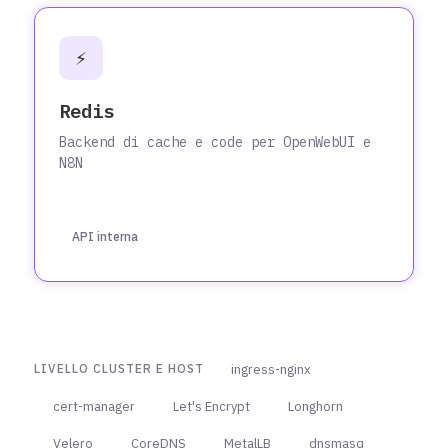
⚡
Redis
Backend di cache e code per OpenWebUI e
N8N
API interna
ingress-nginx
LIVELLO CLUSTER E HOST
cert-manager
Let's Encrypt
Longhorn
Velero
CoreDNS
MetalLB
dnsmasq