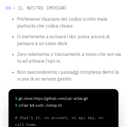
06
— IL NOSTRO IMPEGNO
Preferiamo rilasciare del codice scritto male
piuttosto che codice chiuso.
Ci metteremo a scrivere i doc prima ancora di
pensare a un sales deck.
Zero telemetria o tracciamenti, a meno che non sia
tu ad attivare l’opt-in.
Non nasconderemo i passaggi complessi dietro la
scusa di un servizio gestito.
$ 
git clone https://github.com/Lair-ai/lair.git
$ 
cd lair && sudo ./setup.sh
# that's it. no account, no api key, no 
call home.