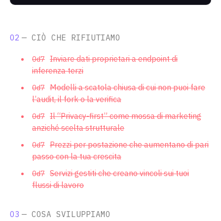
02
— CIÒ CHE RIFIUTIAMO
Inviare dati proprietari a endpoint di
inferenza terzi
Modelli a scatola chiusa di cui non puoi fare
l’audit, il fork o la verifica
Il “Privacy-first” come mossa di marketing
anziché scelta strutturale
Prezzi per postazione che aumentano di pari
passo con la tua crescita
Servizi gestiti che creano vincoli sui tuoi
flussi di lavoro
03
— COSA SVILUPPIAMO