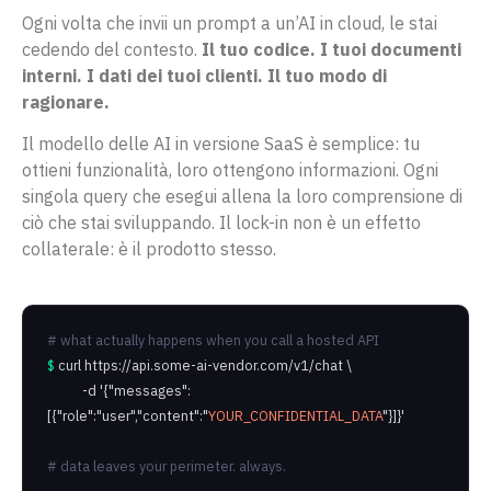
Ogni volta che invii un prompt a un’AI in cloud, le stai
cedendo del contesto.
Il tuo codice. I tuoi documenti
interni. I dati dei tuoi clienti. Il tuo modo di
ragionare.
Il modello delle AI in versione SaaS è semplice: tu
ottieni funzionalità, loro ottengono informazioni. Ogni
singola query che esegui allena la loro comprensione di
ciò che stai sviluppando. Il lock-in non è un effetto
collaterale: è il prodotto stesso.
# what actually happens when you call a hosted API
$
curl https://api.some-ai-vendor.com/v1/chat \
-d '{"messages":
[{"role":"user","content":"
YOUR_CONFIDENTIAL_DATA
"}]}'
# data leaves your perimeter. always.